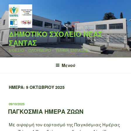
Μετάβαση
στο
περιεχόμενο
ΔΗΜΟΤΙΚΟ ΣΧΟΛΕΙΟ ΝΕΑΣ
ΣΑΝΤΑΣ
6/ΘΕΣΙΟ – ΟΛΟΗΜΕΡΟ – ΤΜΗΜΑ ΕΝΤΑΞΗΣ
Μενού
ΗΜΈΡΑ:
9 ΟΚΤΩΒΡΊΟΥ 2025
ΔΗΜΟΣΙΕΎΤΗΚΕ
09/10/2025
ΣΤΙΣ
ΠΑΓΚΟΣΜΙΑ ΗΜΕΡΑ ΖΩΩΝ
Με αφορμή τον εορτασμό της Παγκόσμιας Ημέρας