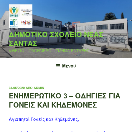
Μετάβαση
στο
περιεχόμενο
ΔΗΜΟΤΙΚΟ ΣΧΟΛΕΙΟ ΝΕΑΣ
ΣΑΝΤΑΣ
6/ΘΕΣΙΟ – ΟΛΟΗΜΕΡΟ – ΤΜΗΜΑ ΕΝΤΑΞΗΣ
Μενού
ΔΗΜΟΣΙΕΎΤΗΚΕ
31/05/2020
ΑΠΌ
ADMIN
ΣΤΙΣ
ΕΝΗΜΕΡΩΤΙΚΟ 3 – ΟΔΗΓΙΕΣ ΓΙΑ
ΓΟΝΕΙΣ ΚΑΙ ΚΗΔΕΜΟΝΕΣ
Αγαπητοί Γονείς και Κηδεμόνες,