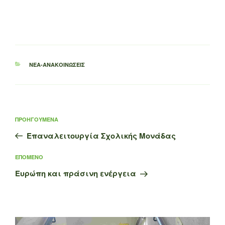
ΚΑΤΗΓΟΡΊΕΣ
ΝΈΑ-ΑΝΑΚΟΙΝΏΣΕΙΣ
Πλοήγηση
Προηγούμενο
ΠΡΟΗΓΟΎΜΕΝΑ
άρθρων
άρθρο
Επαναλειτουργία Σχολικής Μονάδας
Επόμενο
ΕΠΌΜΕΝΟ
άρθρο
Ευρώπη και πράσινη ενέργεια