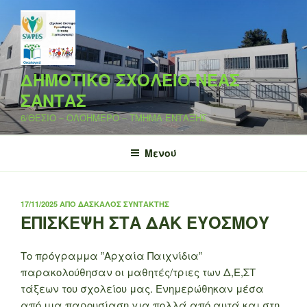
Μετάβαση
στο
περιεχόμενο
ΔΗΜΟΤΙΚΟ ΣΧΟΛΕΙΟ ΝΕΑΣ
ΣΑΝΤΑΣ
6/ΘΕΣΙΟ – ΟΛΟΗΜΕΡΟ – ΤΜΗΜΑ ΕΝΤΑΞΗΣ
Μενού
ΔΗΜΟΣΙΕΎΤΗΚΕ
17/11/2025
ΑΠΌ
ΔΆΣΚΑΛΟΣ ΣΥΝΤΆΚΤΗΣ
ΣΤΙΣ
ΕΠΙΣΚΕΨΗ ΣΤΑ ΔΑΚ ΕΥΟΣΜΟΥ
Το πρόγραμμα ”Αρχαία Παιχνίδια”
παρακολούθησαν οι μαθητές/τριες των Δ,Ε,ΣΤ
τάξεων του σχολείου μας. Ενημερώθηκαν μέσα
από μια παρουσίαση για πολλά από αυτά και στη