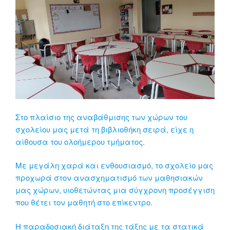
Στo πλαίσιο της αναβάθμισης των χώρων του
σχολείου μας μετά τη βιβλιοθήκη σειρά, είχε η
αίθουσα του ολοήμερου τμήματος.
Με μεγάλη χαρά και ενθουσιασμό, το σχολείο μας
προχωρά στον ανασχηματισμό των μαθησιακών
μας χώρων, υιοθετώντας μια σύγχρονη προσέγγιση
που θέτει τον μαθητή στο επίκεντρο.
Η παραδοσιακή διάταξη της τάξης με τα στατικά