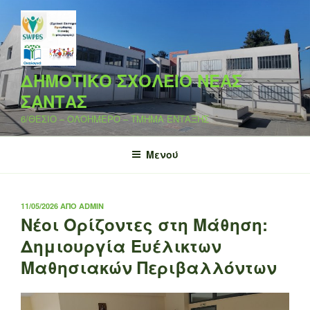
Μετάβαση
στο
περιεχόμενο
ΔΗΜΟΤΙΚΟ ΣΧΟΛΕΙΟ ΝΕΑΣ
ΣΑΝΤΑΣ
6/ΘΕΣΙΟ – ΟΛΟΗΜΕΡΟ – ΤΜΗΜΑ ΕΝΤΑΞΗΣ
Μενού
ΔΗΜΟΣΙΕΎΤΗΚΕ
11/05/2026
ΑΠΌ
ADMIN
ΣΤΙΣ
Νέοι Ορίζοντες στη Μάθηση:
Δημιουργία Ευέλικτων
Μαθησιακών Περιβαλλόντων