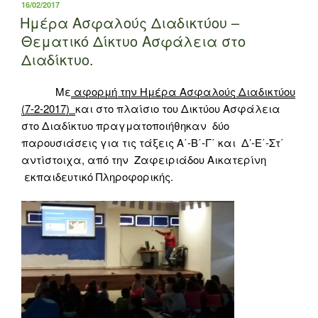
ΔΗΜΟΣΙΕΎΤΗΚΕ
16/02/2017
ΣΤΙΣ
Ημέρα Ασφαλούς Διαδικτύου –
Θεματικό Δίκτυο Ασφάλεια στο
Διαδίκτυο.
Με
αφορμή την Ημέρα Ασφαλούς Διαδικτύου
(7-2-2017)
και στο πλαίσιο του Δικτύου Ασφάλεια
στο Διαδίκτυο πραγματοποιήθηκαν δύο
παρουσιάσεις για τις τάξεις Α΄-Β΄-Γ΄ και Δ’-Ε΄-Στ΄
αντίστοιχα, από την Ζαφειριάδου Αικατερίνη
εκπαιδευτικό Πληροφορικής.