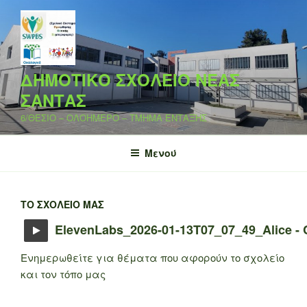
Μετάβαση
στο
περιεχόμενο
ΔΗΜΟΤΙΚΟ ΣΧΟΛΕΙΟ ΝΕΑΣ
ΣΑΝΤΑΣ
6/ΘΕΣΙΟ – ΟΛΟΗΜΕΡΟ – ΤΜΗΜΑ ΕΝΤΑΞΗΣ
Μενού
ΤΟ ΣΧΟΛΕΊΟ ΜΑΣ
ElevenLabs_2026-01-13T07_07_49_Alice - 
Ενημερωθείτε για θέματα που αφορούν το σχολείο
και τον τόπο μας