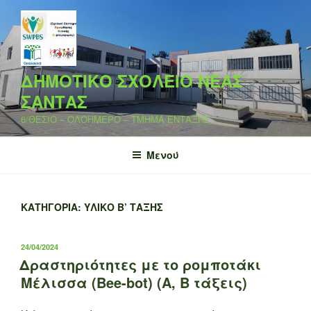
Μετάβαση
στο
περιεχόμενο
ΔΗΜΟΤΙΚΟ ΣΧΟΛΕΙΟ ΝΕΑΣ
ΣΑΝΤΑΣ
6/ΘΕΣΙΟ – ΟΛΟΗΜΕΡΟ – ΤΜΗΜΑ ΕΝΤΑΞΗΣ
Μενού
ΚΑΤΗΓΟΡΊΑ:
ΥΛΙΚΌ Β’ ΤΆΞΗΣ
ΔΗΜΟΣΙΕΎΤΗΚΕ
24/04/2024
ΣΤΙΣ
Δραστηριότητες με το ρομποτάκι
Μέλισσα (Bee-bot) (Α, Β τάξεις)