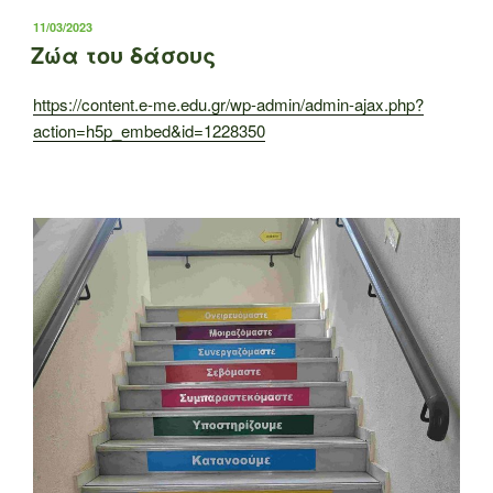
ΔΗΜΟΣΙΕΎΤΗΚΕ
11/03/2023
ΣΤΙΣ
Ζώα του δάσους
https://content.e-me.edu.gr/wp-admin/admin-ajax.php?
action=h5p_embed&id=1228350