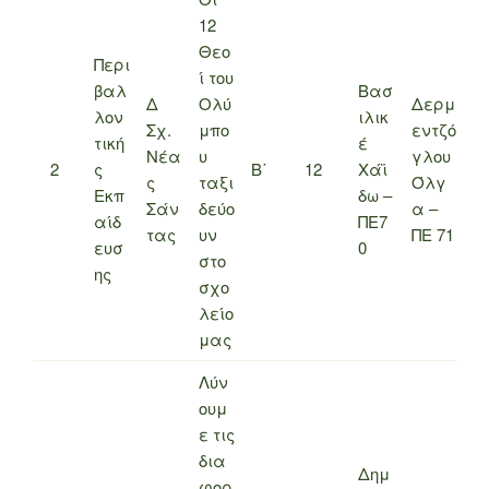
12
Θεο
Περι
ί του
βαλ
Βασ
Δ
Ολύ
Δερμ
λον
ιλικ
Σχ.
μπο
εντζό
τική
έ
Νέα
υ
γλου
2
ς
Β΄
12
Χάϊ
ς
ταξι
Όλγ
Εκπ
δω –
Σάν
δεύο
α –
αίδ
ΠΕ7
τας
υν
ΠΕ 71
ευσ
0
στο
ης
σχο
λείο
μας
Λύν
ουμ
ε τις
δια
Δημ
φορ