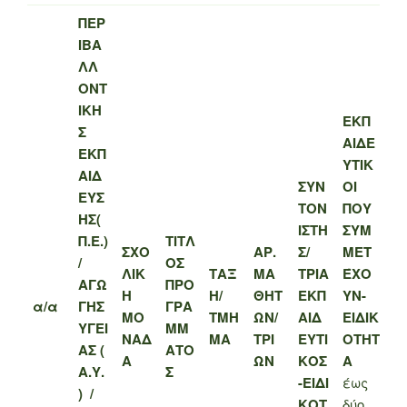
ΠΕΡ
ΙΒΑ
ΛΛ
ΟΝΤ
ΙΚΗ
ΕΚΠ
Σ
ΑΙΔΕ
ΕΚΠ
ΥΤΙΚ
ΑΙΔ
ΣΥΝ
ΟΙ
ΕΥΣ
ΤΟΝ
ΠΟΥ
ΗΣ(
ΙΣΤΗ
ΣΥΜ
Π.Ε.)
ΤΙΤΛ
ΣΧΟ
ΑΡ.
Σ/
ΜΕΤ
/
ΟΣ
ΛΙΚ
ΤΑΞ
ΜΑ
ΤΡΙΑ
ΈΧΟ
ΑΓΩ
ΠΡΟ
Η
Η/
ΘΗΤ
ΕΚΠ
ΥΝ-
α/α
ΓΗΣ
ΓΡΑ
ΜΟ
ΤΜΗ
ΩΝ/
ΑΙΔ
ΕΙΔΙΚ
ΥΓΕΙ
ΜΜ
ΝΑΔ
ΜΑ
ΤΡΙ
ΕΥΤΙ
ΟΤΗΤ
ΑΣ (
ΑΤΟ
Α
ΩΝ
ΚΟΣ
Α
Α.Υ.
Σ
-ΕΙΔΙ
έως
) /
ΚΟΤ
δύο