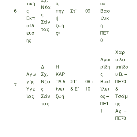
τική
ό,
ου
Νέα
6
ς
πηγ
Στ΄
09
Βασ
ς
Εκπ
ή
ιλικ
Σάν
αίδ
ζωή
ή –
τας
ευσ
ς»
ΠΕ7
ης
0
Χαρ
Αμοι
αλα
Δ
Η
ρίδη
μπίδο
Αγω
Σχ.
ΚΑΡ
ς
υ Β. –
γής
Νέα
ΠΑ δ
ΣΤ΄
09 +
Βασ
ΠΕ70
7
Υγε
ς
ίνει
& Ε΄
10
ίλει
&
ίας
Σάν
ζωή
ος –
Τσάμ
τας
ΠΕ1
ης
1
Αχ. –
ΠΕ70