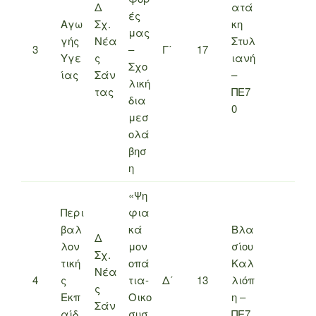
Δ
ατά
ές
Αγω
Σχ.
κη
μας
γής
Νέα
Στυλ
3
–
Γ΄
17
Υγε
ς
ιανή
Σχο
ίας
Σάν
–
λική
τας
ΠΕ7
δια
0
μεσ
ολά
βησ
η
«Ψη
Περι
φια
βαλ
κά
Βλα
Δ
λον
μον
σίου
Σχ.
τική
οπά
Καλ
Νέα
4
ς
τια-
Δ΄
13
λιόπ
ς
Εκπ
Οικο
η –
Σάν
αίδ
συσ
ΠΕ7