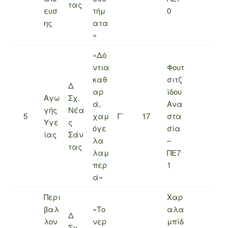
τας
ευσ
τήμ
0
ης
ατα
»
«Δό
ντια
Φουτ
καθ
σιτζ
Δ
αρ
ίδου
Αγω
Σχ.
ά,
Ανα
γής
Νέα
5
χαμ
Γ΄
17
στα
Υγε
ς
όγε
σία
ίας
Σάν
λα
–
τας
λαμ
ΠΕ7
περ
1
ά»
Περι
Χαρ
βαλ
«Το
αλα
Δ
λον
νερ
μπίδ
Σχ.