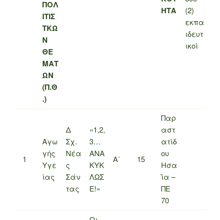
ΠΟΛ
ΗΤΑ
(2)
ΙΤΙΣ
εκπα
ΤΚΩ
ιδευτ
Ν
ικοί
ΘΕ
ΜΑΤ
ΩΝ
(Π.Θ
.)
Παρ
Δ
«1,2,
αστ
Αγω
Σχ.
3…
ατίδ
γής
Νέα
ΑΝΑ
ου
1
Α΄
15
Υγε
ς
ΚΥΚ
Ησα
ίας
Σάν
ΛΩΣ
ΐα –
τας
Ε!»
ΠΕ
70
Οι