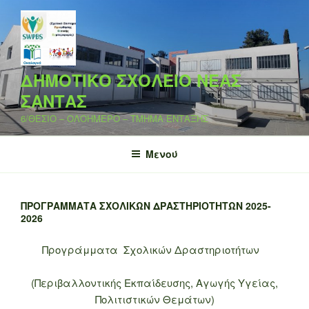
Μετάβαση
στο
περιεχόμενο
ΔΗΜΟΤΙΚΟ ΣΧΟΛΕΙΟ ΝΕΑΣ
ΣΑΝΤΑΣ
6/ΘΕΣΙΟ – ΟΛΟΗΜΕΡΟ – ΤΜΗΜΑ ΕΝΤΑΞΗΣ
Μενού
ΠΡΟΓΡΆΜΜΑΤΑ ΣΧΟΛΙΚΏΝ ΔΡΑΣΤΗΡΙΟΤΉΤΩΝ 2025-
2026
Προγράμματα Σχολικών Δραστηριοτήτων
(Περιβαλλοντικής Εκπαίδευσης, Αγωγής Υγείας,
Πολιτιστικών Θεμάτων)