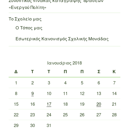
Συνοπτικός πίνακας καταγραφής δράσεων
«Ενεργού Πολίτη»
Το Σχολείο μας
Ο Τόπος μας
Εσωτερικός Κανονισμός Σχολικής Μονάδας
Ιανουάριος 2018
Δ
Τ
Τ
Π
Π
Σ
Κ
1
2
3
4
5
6
7
8
9
10
11
12
13
14
15
16
17
18
19
20
21
22
23
24
25
26
27
28
29
30
31