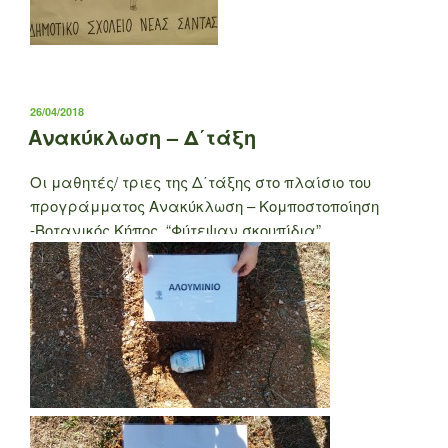
ΔΗΜΟΣΙΕΎΤΗΚΕ
26/04/2018
ΣΤΙΣ
Ανακύκλωση – Δ΄τάξη
Οι μαθητές/ τριες της Δ΄τάξης στο πλαίσιο του
προγράμματος Ανακύκλωση – Κομποστοποίηση
-Βοτανικός Κήπος “Φύτεψαν σκουπίδια”