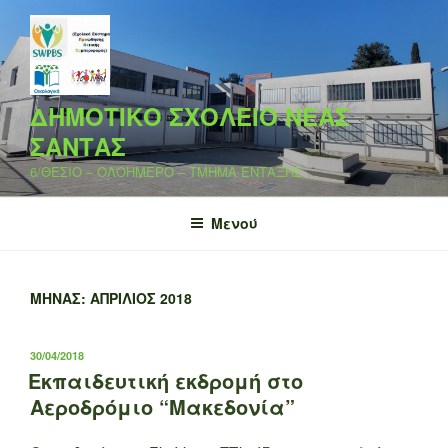
Μετάβαση
στο
περιεχόμενο
ΔΗΜΟΤΙΚΟ ΣΧΟΛΕΙΟ ΝΕΑΣ
ΣΑΝΤΑΣ
6/ΘΕΣΙΟ – ΟΛΟΗΜΕΡΟ – ΤΜΗΜΑ ΕΝΤΑΞΗΣ
Μενού
ΜΉΝΑΣ:
ΑΠΡΊΛΙΟΣ 2018
ΔΗΜΟΣΙΕΎΤΗΚΕ
30/04/2018
ΣΤΙΣ
Εκπαιδευτική εκδρομή στο
Αεροδρόμιο “Μακεδονία”