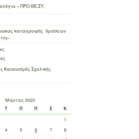
λόγια – ΠΡΟ.ΘΕ.ΣΥ.
πίνακας καταγραφής δράσεων
ίτη»
ας
μας
ς Κανονισμός Σχολικής
Μάρτιος 2020
Τ
Π
Π
Σ
Κ
1
4
5
6
7
8