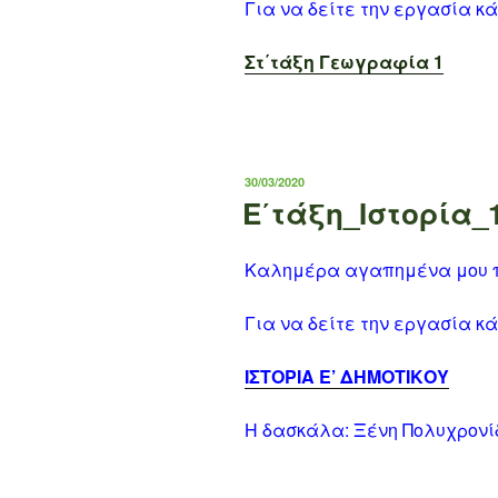
Για να δείτε την εργασία κ
Στ΄τάξη Γεωγραφία 1
ΔΗΜΟΣΙΕΎΤΗΚΕ
30/03/2020
ΣΤΙΣ
Ε΄τάξη_Ιστορία_
Καλημέρα αγαπημένα μου π
Για να δείτε την εργασία κ
ΙΣΤΟΡΙΑ Ε’ ΔΗΜΟΤΙΚΟΥ
Η δασκάλα: Ξένη Πολυχρονί