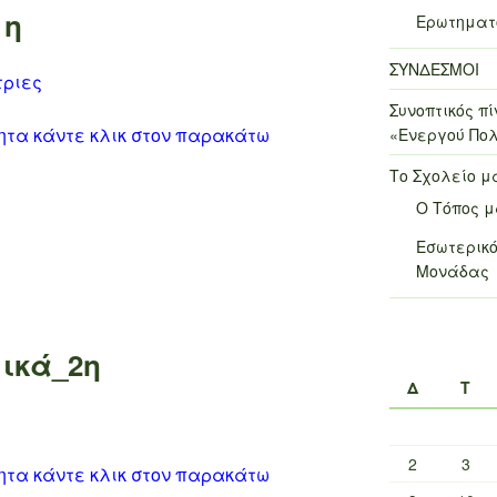
1η
Ερωτηματο
ΣΥΝΔΕΣΜΟΙ
τριες
Συνοπτικός 
τητα κάντε κλικ στον παρακάτω
«Ενεργού Πολ
Το Σχολείο μ
Ο Τόπος 
Εσωτερικό
Μονάδας
ικά_2η
Δ
Τ
2
3
τητα κάντε κλικ στον παρακάτω