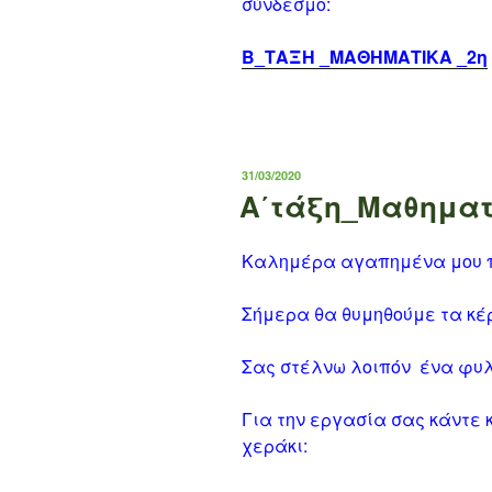
σύνδεσμο:
Β_ΤΑΞΗ _ΜΑΘΗΜΑΤΙΚΑ _2η
ΔΗΜΟΣΙΕΎΤΗΚΕ
31/03/2020
ΣΤΙΣ
Α΄τάξη_Μαθηματ
Καλημέρα αγαπημένα μου π
Σήμερα θα θυμηθούμε τα κέ
Σας στέλνω λοιπόν ένα φυλ
Για την εργασία σας κάντε 
χεράκι: