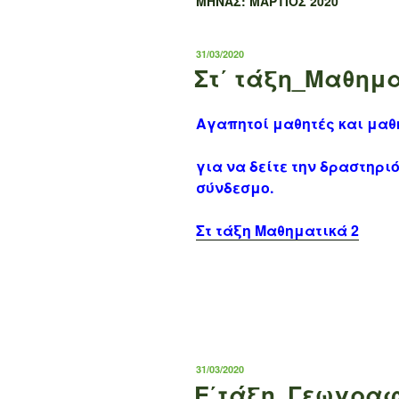
ΜΉΝΑΣ:
ΜΆΡΤΙΟΣ 2020
ΔΗΜΟΣΙΕΎΤΗΚΕ
31/03/2020
ΣΤΙΣ
Στ΄ τάξη_Μαθημα
Αγαπητοί μαθητές και μαθ
για να δείτε την δραστηρι
σύνδεσμο.
Στ τάξη Μαθηματικά 2
ΔΗΜΟΣΙΕΎΤΗΚΕ
31/03/2020
ΣΤΙΣ
Ε΄τάξη_Γεωγραφ