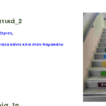
τικά_2
ήτριες,
ότητα κάντε κλικ στον παρακάτω
ία_1η