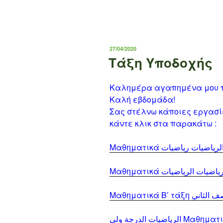
ΔΗΜΟΣΙΕΎΤΗΚΕ
27/04/2020
ΣΤΙΣ
Τάξη Υποδοχής
Καλημέρα αγαπημένα μου π
Καλή εβδομάδα!
Σας στέλνω κάποιες εργασίε
κάντε κλικ στα παρακάτω :
Μαθηματικά Β’ τά
لرياضيات الدرجة ولى