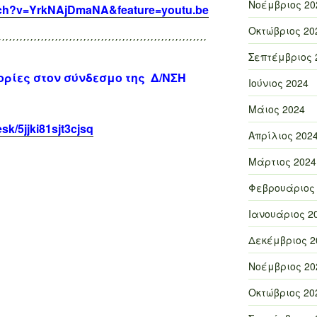
Νοέμβριος 20
tch?v=YrkNAjDmaNA&feature=youtu.be
Οκτώβριος 20
΄΄΄΄΄΄΄΄΄΄΄΄΄΄΄΄΄΄΄΄΄΄΄΄΄΄΄΄΄΄΄΄΄΄΄΄΄΄΄΄΄΄΄΄΄΄΄΄΄΄΄΄΄΄΄΄΄΄΄
Σεπτέμβριος 
ρίες στον σύνδεσμο της Δ/ΝΣΗ
Ιούνιος 2024
Μάιος 2024
sk/5jjki81sjt3cjsq
Απρίλιος 202
Μάρτιος 2024
Φεβρουάριος
Ιανουάριος 2
Δεκέμβριος 2
Νοέμβριος 20
Οκτώβριος 20