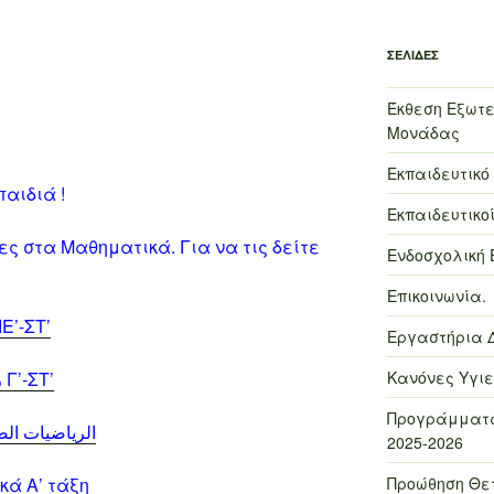
ΣΕΛΊΔΕΣ
Έκθεση Εξωτε
Μονάδας
Εκπαιδευτικό
αιδιά !
Εκπαιδευτικοί
ς στα Μαθηματικά. Για να τις δείτε
Ενδοσχολική 
Επικοινωνία.
Μαθηματικά الرياضيات ریاضیاتΕ’-ΣΤ’
Εργαστήρια 
Κανόνες Υγιε
Μαθηματικά ریاضیات الرياضيات Γ’-ΣΤ’
Προγράμματα
ξη الریاضيات الصف الثاني
2025-2026
Προώθηση Θε
ا Μαθηματικά Α’ τάξη