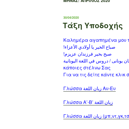
ΜΉΝΑΣ:
ΑΠΡΊΛΙΟΣ 2020
ΔΗΜΟΣΙΕΎΤΗΚΕ
30/04/2020
ΣΤΙΣ
Τάξη Υποδοχής
Καλημέρα αγαπημένα μου π
!صباح الخیر یا أولادي الأعزاء
!صبح بخیر فرزندان عزیزم
دروس به زبان یونانی / دروس في اللغة الیونانیة.Γλ
κάποιες στέλνω Σας
Γλώσσα زبان اللغة Αυ-Ευ
Γλώσσα Α’-Β’ زبان اللغة
Γλώσσα زبان اللغة (μπ