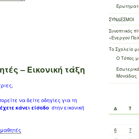
Ερωτηματο
ΣΥΝΔΕΣΜΟΙ
Συνοπτικός 
«Ενεργού Πολ
Το Σχολείο μ
Ο Τόπος 
ητές – Εικονική τάξη
Εσωτερικό
Μονάδας
ριες,
ρείτε να δείτε οδηγίες για τη
έχετε κάνει είσοδο
σ
την εικονική
Δ
Τ
 μαθητές
6
7