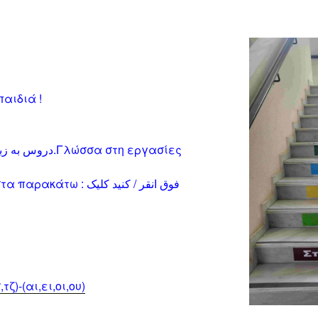
αιδιά !
ώσσα στη εργασίες
Για να τις δείτε κάντε κλικ στα παρακάτω : فوق انقر / کنید کلیک
,ντ,γκ,τσ,τζ)-(αι,ει,οι,ου)