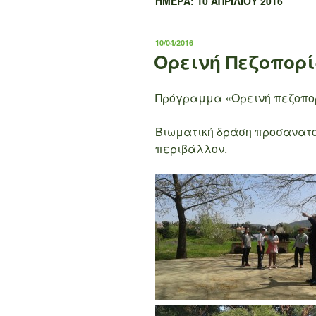
ΗΜΈΡΑ:
10 ΑΠΡΙΛΊΟΥ 2016
ΔΗΜΟΣΙΕΎΤΗΚΕ
10/04/2016
ΣΤΙΣ
Ορεινή Πεζοπορ
Πρόγραμμα «Ορεινή πεζοπο
Βιωματική δράση προσανατολ
περιβάλλον.