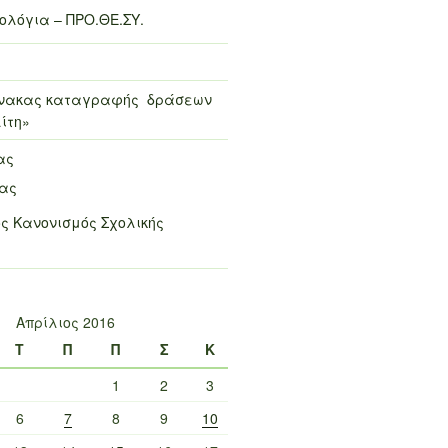
λόγια – ΠΡΟ.ΘΕ.ΣΥ.
πίνακας καταγραφής δράσεων
ίτη»
ας
μας
ς Κανονισμός Σχολικής
Απρίλιος 2016
Τ
Π
Π
Σ
Κ
1
2
3
6
7
8
9
10