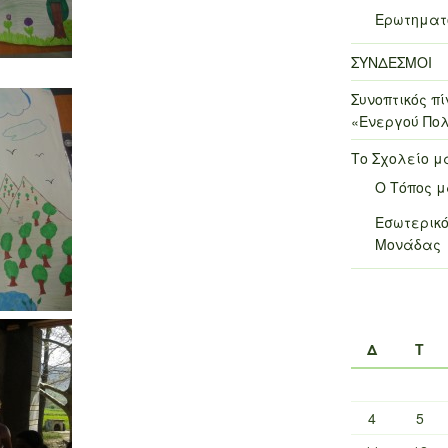
Ερωτηματο
ΣΥΝΔΕΣΜΟΙ
Συνοπτικός 
«Ενεργού Πολ
Το Σχολείο μ
Ο Τόπος 
Εσωτερικό
Μονάδας
Δ
Τ
4
5