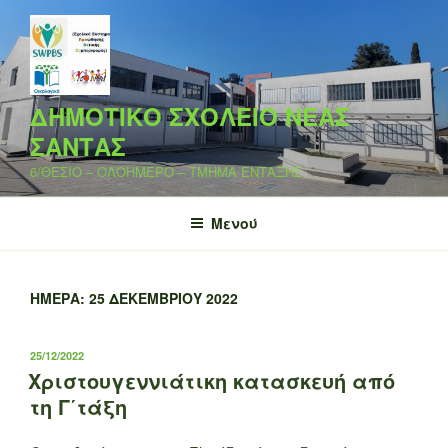
Μετάβαση
στο
περιεχόμενο
ΔΗΜΟΤΙΚΟ ΣΧΟΛΕΙΟ ΝΕΑΣ
ΣΑΝΤΑΣ
6/ΘΕΣΙΟ – ΟΛΟΗΜΕΡΟ – ΤΜΗΜΑ ΕΝΤΑΞΗΣ
Μενού
ΗΜΈΡΑ:
25 ΔΕΚΕΜΒΡΊΟΥ 2022
ΔΗΜΟΣΙΕΎΤΗΚΕ
25/12/2022
ΣΤΙΣ
Χριστουγεννιάτικη κατασκευή από
τη Γ΄τάξη