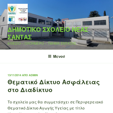
Μετάβαση
στο
περιεχόμενο
ΔΗΜΟΤΙΚΟ ΣΧΟΛΕΙΟ ΝΕΑΣ
ΣΑΝΤΑΣ
6/ΘΕΣΙΟ – ΟΛΟΗΜΕΡΟ – ΤΜΗΜΑ ΕΝΤΑΞΗΣ
Μενού
ΔΗΜΟΣΙΕΎΤΗΚΕ
13/11/2014
ΑΠΌ
ADMIN
ΣΤΙΣ
Θεματικό Δίκτυο Ασφάλειας
στο Διαδίκτυο
Το σχολείο μας θα συμμετάσχει σε Περιφερειακό
Θεματικό Δίκτυο Αγωγής Υγείας με τίτλο