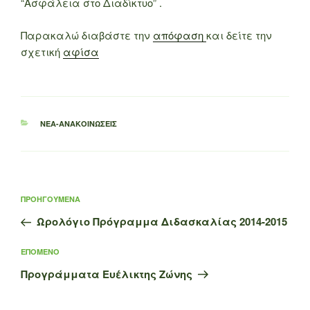
“Ασφάλεια στο Διαδίκτυο” .
Παρακαλώ διαβάστε την
απόφαση
και δείτε την
σχετική
αφίσα
ΚΑΤΗΓΟΡΊΕΣ
ΝΈΑ-ΑΝΑΚΟΙΝΏΣΕΙΣ
Πλοήγηση
Προηγούμενο
ΠΡΟΗΓΟΎΜΕΝΑ
άρθρων
άρθρο
Ωρολόγιο Πρόγραμμα Διδασκαλίας 2014-2015
Επόμενο
ΕΠΌΜΕΝΟ
άρθρο
Προγράμματα Ευέλικτης Ζώνης