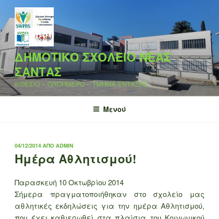
Μετάβαση
στο
περιεχόμενο
ΔΗΜΟΤΙΚΟ ΣΧΟΛΕΙΟ ΝΕΑΣ
ΣΑΝΤΑΣ
6/ΘΕΣΙΟ – ΟΛΟΗΜΕΡΟ – ΤΜΗΜΑ ΕΝΤΑΞΗΣ
Μενού
ΔΗΜΟΣΙΕΎΤΗΚΕ
04/12/2014
ΑΠΌ
ADMIN
ΣΤΙΣ
Ημέρα Αθλητισμού!
Παρασκευή 10 Οκτωβρίου 2014
Σήμερα πραγματοποιήθηκαν στο σχολείο μας
αθλητικές εκδηλώσεις για την ημέρα Αθλητισμού,
που έχει καθιερωθεί στα πλαίσια του Κοινωνικού