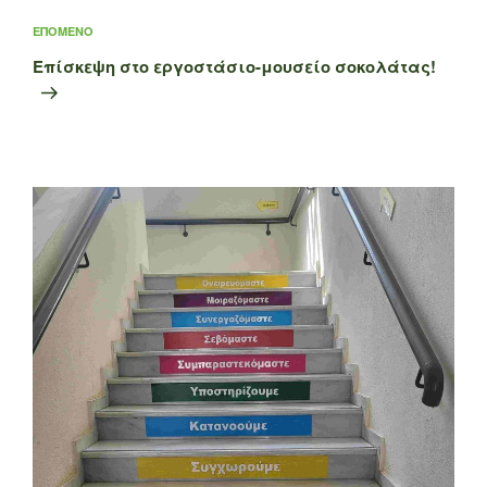
Επόμενο
ΕΠΌΜΕΝΟ
άρθρο
Επίσκεψη στο εργοστάσιο-μουσείο σοκολάτας!