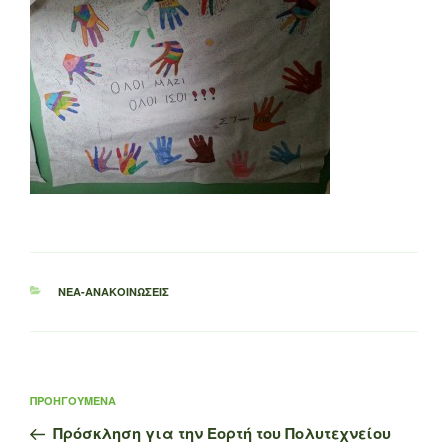
ΚΑΤΗΓΟΡΊΕΣ
ΝΈΑ-ΑΝΑΚΟΙΝΏΣΕΙΣ
Πλοήγηση
Προηγούμενο
ΠΡΟΗΓΟΎΜΕΝΑ
άρθρων
άρθρο
Πρόσκληση για την Εορτή του Πολυτεχνείου