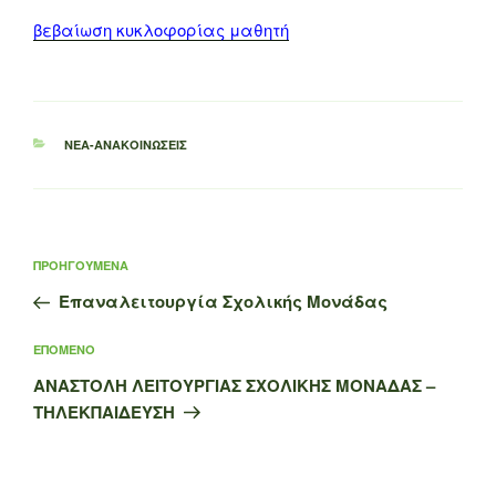
βεβαίωση κυκλοφορίας μαθητή
ΚΑΤΗΓΟΡΊΕΣ
ΝΈΑ-ΑΝΑΚΟΙΝΏΣΕΙΣ
Πλοήγηση
Προηγούμενο
ΠΡΟΗΓΟΎΜΕΝΑ
άρθρων
άρθρο
Επαναλειτουργία Σχολικής Μονάδας
Επόμενο
ΕΠΌΜΕΝΟ
άρθρο
ΑΝΑΣΤΟΛΗ ΛΕΙΤΟΥΡΓΙΑΣ ΣΧΟΛΙΚΗΣ ΜΟΝΑΔΑΣ –
ΤΗΛΕΚΠΑΙΔΕΥΣΗ