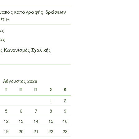
πίνακας καταγραφής δράσεων
ίτη»
ας
μας
ς Κανονισμός Σχολικής
Αύγουστος 2026
Τ
Π
Π
Σ
Κ
1
2
5
6
7
8
9
12
13
14
15
16
19
20
21
22
23