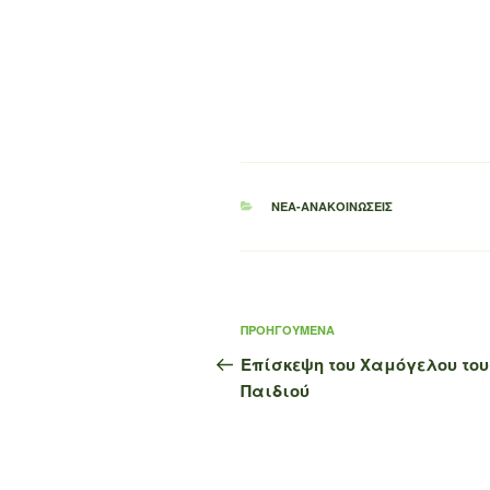
ΚΑΤΗΓΟΡΊΕΣ
ΝΈΑ-ΑΝΑΚΟΙΝΏΣΕΙΣ
Πλοήγηση
Προηγούμενο
ΠΡΟΗΓΟΎΜΕΝΑ
άρθρων
άρθρο
Επίσκεψη του Χαμόγελου του
Παιδιού