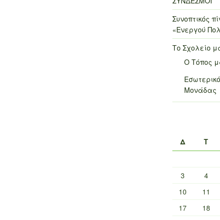
ΣΥΝΔΕΣΜΟΙ
Συνοπτικός 
«Ενεργού Πολ
Το Σχολείο μ
Ο Τόπος 
Εσωτερικό
Μονάδας
Δ
Τ
3
4
10
11
17
18