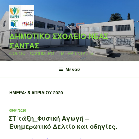
Μετάβαση
στο
περιεχόμενο
ΔΗΜΟΤΙΚΟ ΣΧΟΛΕΙΟ ΝΕΑΣ
ΣΑΝΤΑΣ
6/ΘΕΣΙΟ – ΟΛΟΗΜΕΡΟ – ΤΜΗΜΑ ΕΝΤΑΞΗΣ
Μενού
ΗΜΈΡΑ:
5 ΑΠΡΙΛΊΟΥ 2020
ΔΗΜΟΣΙΕΎΤΗΚΕ
05/04/2020
ΣΤΙΣ
ΣΤ΄τάξη_Φυσική Αγωγή –
Ενημερωτικό Δελτίο και οδηγίες.