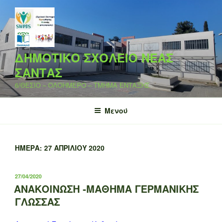
Μετάβαση
στο
περιεχόμενο
ΔΗΜΟΤΙΚΟ ΣΧΟΛΕΙΟ ΝΕΑΣ
ΣΑΝΤΑΣ
6/ΘΕΣΙΟ – ΟΛΟΗΜΕΡΟ – ΤΜΗΜΑ ΕΝΤΑΞΗΣ
Μενού
ΗΜΈΡΑ:
27 ΑΠΡΙΛΊΟΥ 2020
ΔΗΜΟΣΙΕΎΤΗΚΕ
27/04/2020
ΣΤΙΣ
ΑΝΑΚΟΙΝΩΣΗ -ΜΑΘΗΜΑ ΓΕΡΜΑΝΙΚΗΣ
ΓΛΩΣΣΑΣ